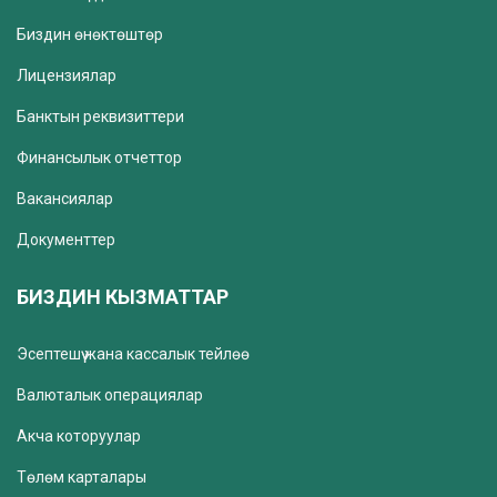
Биздин өнөктөштөр
Лицензиялар
Банктын реквизиттери
Финансылык отчеттор
Вакансиялар
Документтер
БИЗДИН КЫЗМАТТАР
Эсептешүү жана кассалык тейлөө
Валюталык операциялар
Акча которуулар
Төлөм карталары