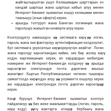
жайгаштырылган ушул Келишимдин шарттарын эч
кандай шартсыз жана шартсыз кабыл алуу менен
Интернет-банкинг кызматын кошуу келишими менен
таанышуу (ачык оферта) керек;
арызды толтуруп жана Банктан логиниңиз жана
паролуңуз жазылган конверти алуу керек.
Коопсуздукту камсыздоо үчүн системага кирүү үчүн логин,
пароль жана эки факторлуу аутентификация колдонулат,
бул системага уруксатсыз кирүү коркунучун азайтат. Логин
жана паролду көрсөткөндөн кийин, сиз бир жолку кирүү
кодун киргизишиңиз керек, ал кардардын мобилдик
номерине же Интернет-банкингди колдонуу үчүн арызда
көрсөтүлгөн электрондук почта дарегине акысыз
жөнөтүлөт. Кыргыз Республикасынын чегинен тышкары
саякаттоодо кирүү кодун алуу үчүн роумингге кошулуу керек
же кардардын электрондук почта дарегин көрсөтүшүңүз
керек.
Көңүл буруңуз: Интернет-банкинг кызматын коопсуз
пайдалануу үчүн биз жеке маалыматтарды (логин, пароль,
кирүү коду) үчүнчү жактарга өткөрүп бербөөнү жана