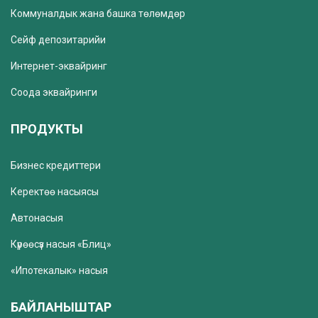
Коммуналдык жана башка төлөмдөр
Сейф депозитарийи
Интернет-эквайринг
Соода эквайринги
ПРОДУКТЫ
Бизнес кредиттери
Керектөө насыясы
Автонасыя
Күрөөсүз насыя «Блиц»
«Ипотекалык» насыя
БАЙЛАНЫШТАР