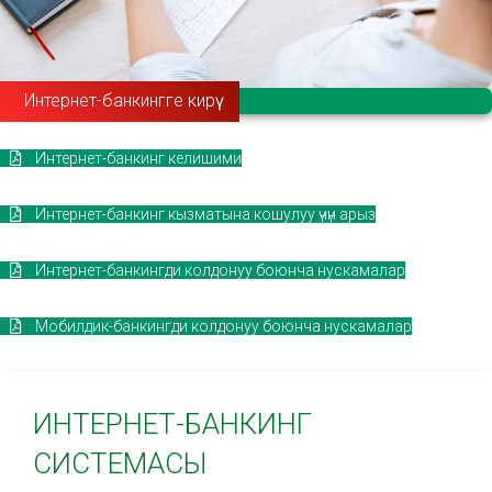
Интернет-банкингге кирүү
Интернет-банкинг келишими
Интернет-банкинг кызматына кошулуу үчүн арыз
Интернет-банкингди колдонуу боюнча нускамалар
Мобилдик-банкингди колдонуу боюнча нускамалар
ИНТЕРНЕТ-БАНКИНГ
СИСТЕМАСЫ