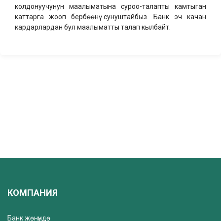
колдонуучунун маалыматына суроо-талапты камтыган
каттарга жооп бербөөнү сунуштайбыз. Банк эч качан
кардарлардан бул маалыматты талап кылбайт.
КОМПАНИЯ
Банк жөнүндө