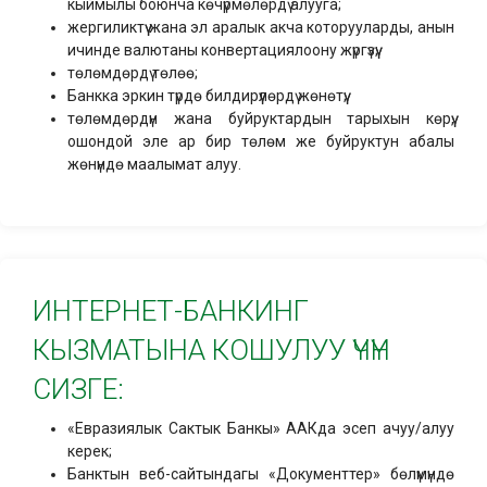
кыймылы боюнча көчүрмөлөрдү алууга;
жергиликтүү жана эл аралык акча которууларды, анын
ичинде валютаны конвертациялоону жүргүзүү;
төлөмдөрдү төлөө;
Банкка эркин түрдө билдирүүлөрдү жөнөтүү;
төлөмдөрдүн жана буйруктардын тарыхын көрүү,
ошондой эле ар бир төлөм же буйруктун абалы
жөнүндө маалымат алуу.
ИНТЕРНЕТ-БАНКИНГ
КЫЗМАТЫНА КОШУЛУУ ҮЧҮН
СИЗГЕ:
«Евразиялык Сактык Банкы» ААКда эсеп ачуу/алуу
керек;
Банктын веб-сайтындагы «Документтер» бөлүмүндө