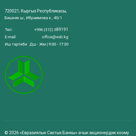
720021, Кыргыз Республикасы,
Бишкек ш., Ибраимова к., 40/1
89191
Тел.:
+996 (312) 3
E-mail:
office@esb.kg
Иш тартиби:
Дш - Жм | 9:00 - 17:30
© 2026 «Евразиялык Сактык Банкы» ачык акционердик коому