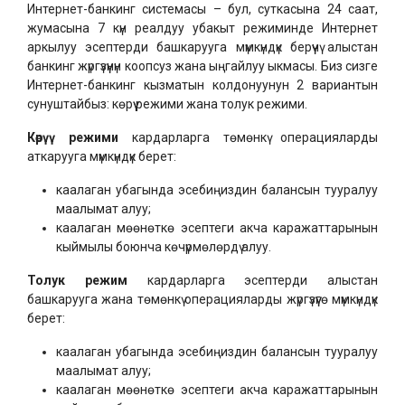
Интернет-банкинг системасы – бул, суткасына 24 саат,
жумасына 7 күн реалдуу убакыт режиминде Интернет
аркылуу эсептерди башкарууга мүмкүндүк берүүчү алыстан
банкинг жүргүзүүнүн коопсуз жана ыңгайлуу ыкмасы. Биз сизге
Интернет-банкинг кызматын колдонуунун 2 вариантын
сунуштайбыз: көрүү режими жана толук режими.
Көрүү режими
кардарларга төмөнкү операцияларды
аткарууга мүмкүндүк берет:
каалаган убагында эсебиңиздин балансын тууралуу
маалымат алуу;
каалаган мөөнөткө эсептеги акча каражаттарынын
кыймылы боюнча көчүрмөлөрдү алуу.
Толук режим
кардарларга эсептерди алыстан
башкарууга жана төмөнкү операцияларды жүргүзүүгө мүмкүндүк
берет:
каалаган убагында эсебиңиздин балансын тууралуу
маалымат алуу;
каалаган мөөнөткө эсептеги акча каражаттарынын