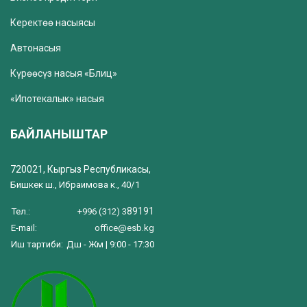
Керектөө насыясы
Автонасыя
Күрөөсүз насыя «Блиц»
«Ипотекалык» насыя
БАЙЛАНЫШТАР
720021, Кыргыз Республикасы,
Бишкек ш., Ибраимова к., 40/1
89191
Тел.:
+996 (312) 3
E-mail:
office@esb.kg
Иш тартиби:
Дш - Жм | 9:00 - 17:30