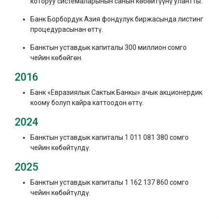
которуу системаларынын санын көбөйтүүнү улантты.
Банк Борбордук Азия фондулук биржасында листинг
процедурасынан өттү.
Банктын уставдык капиталы 300 миллион сомго
чейин көбөйгөн.
2016
Банк «Евразиялык Сактык Банкы» ачык акционердик
коому болуп кайра каттоодон өттү.
2024
Банктын уставдык капиталы 1 011 081 380 сомго
чейин көбөйтүлдү.
2025
Банктын уставдык капиталы 1 162 137 860 сомго
чейин көбөйтүлдү.