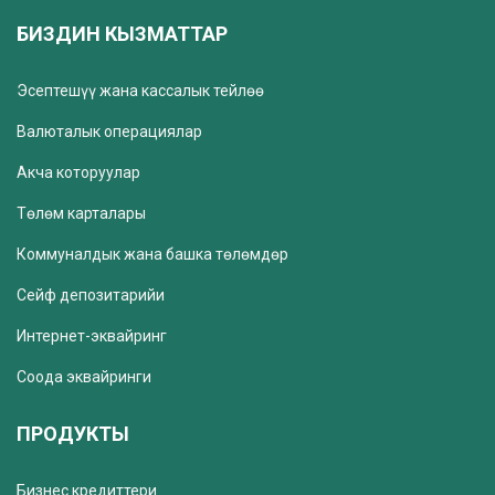
БИЗДИН КЫЗМАТТАР
Эсептешүү жана кассалык тейлөө
Валюталык операциялар
Акча которуулар
Төлөм карталары
Коммуналдык жана башка төлөмдөр
Сейф депозитарийи
Интернет-эквайринг
Соода эквайринги
ПРОДУКТЫ
Бизнес кредиттери