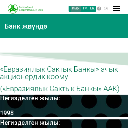
Кыр.
Ру.
En.
Банк жөнүндө
«Евразиялык Сактык Банкы» ачык
акционердик коому
(«Евразиялык Сактык Банкы» ААК)
Негизделген жылы:
1998
Негизделген жылы: