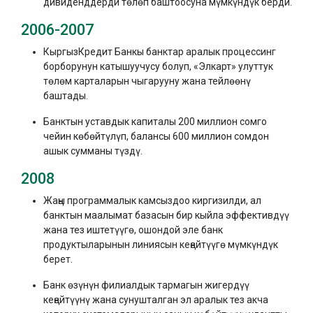
дивиденддерди төлөп баштоосуна мүмкүндүк берди.
2006-2007
КыргызКредит Банкы банктар аралык процессинг
борборунун катышуучусу болуп, «Элкарт» улуттук
төлөм карталарын чыгарууну жана тейлөөнү
баштады.
Банктын уставдык капиталы 200 миллион сомго
чейин көбөйтүлүп, балансы 600 миллион сомдон
ашык сумманы түздү.
2008
Жаңы программалык камсыздоо киргизилди, ал
банктын маалымат базасын бир кыйла эффективдүү
жана тез иштетүүгө, ошондой эле банк
продуктыларынын линиясын кеңейтүүгө мүмкүндүк
берет.
Банк өзүнүн филиалдык тармагын жигердүү
кеңейтүүнү жана сунушталган эл аралык тез акча