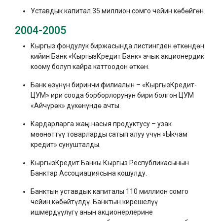
Уставдык капитал 35 миллион сомго чейин көбөйгөн.
2004-2005
Кыргыз фондулук биржасында листингден өткөндөн
кийин Банк «КыргызКредит Банк» ачык акционердик
коому болуп кайра каттоодон өткөн.
Банк өзүнүн биринчи филиалын – «КыргызКредит-
ЦУМ» ири соода борборлорунун бири болгон ЦУМ
«Айчүрөк» дүкөнүндө ачты.
Кардарларга жаңы насыя продуктусу – узак
мөөнөттүү товарларды сатып алуу үчүн «Ыкчам
кредит» сунушталды.
КыргызКредит Банкы Кыргыз Республикасынын
Банктар Ассоциациясына кошулду.
Банктын уставдык капиталы 110 миллион сомго
чейин көбөйтүлдү. Банктын кирешелүү
ишмердүүлүгү анын акционерлерине