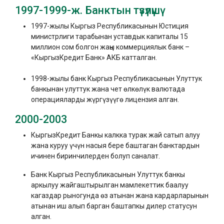
1997-1999-ж. Банктын түзүлүшү
1997-жылы Кыргыз Республикасынын Юстиция
министрлиги тарабынан уставдык капиталы 15
миллион сом болгон жаңы коммерциялык банк –
«КыргызКредит Банк» АКБ катталган.
1998-жылы банк Кыргыз Республикасынын Улуттук
банкынан улуттук жана чет өлкөлүк валютада
операцияларды жүргүзүүгө лицензия алган.
2000-2003
КыргызКредит Банкы калкка турак жай сатып алуу
жана куруу үчүн насыя бере баштаган банктардын
ичинен биринчилерден болуп саналат.
Банк Кыргыз Республикасынын Улуттук банкы
аркылуу жайгаштырылган мамлекеттик баалуу
кагаздар рыногунда өз атынан жана кардарларынын
атынан иш алып барган баштапкы дилер статусун
алган.