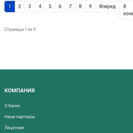
1
2
3
4
5
6
7
8
9
Вперед
В
кон
Страница 1 из 9
КОМПАНИЯ
О банке
Наши партнеры
Лицензии