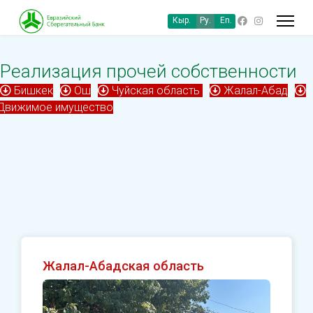
Кыр.
Ру.
En.
Реализация прочей собственности
Бишкек
Ош
Чуйская область
Жалал-Абад
Движимое имущество
Жалал-Абадская область