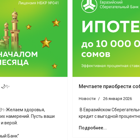
 🌙✨
Мечтаете приобрести со
Новости
26 января 2026
🌙✨Желаем здоровья,
В Евразийском Сберегательн
гих намерений. Пусть ваши
кредит с выгодной процентн
 и верой.
Подробнее...
ный Банк”