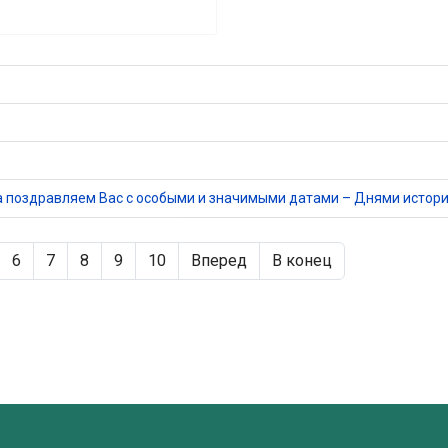
а поздравляем Вас с особыми и значимыми датами – Днями истори
6
7
8
9
10
Вперед
В конец